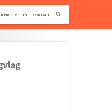
ER PAUL
CV
CONTACT
gvlag