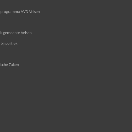
ngsprogramma VVD Velsen
nds gemeente Velsen
ij politiek
ische Zaken