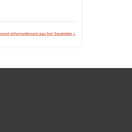
opent informatiepunt aan het Treubplein
»