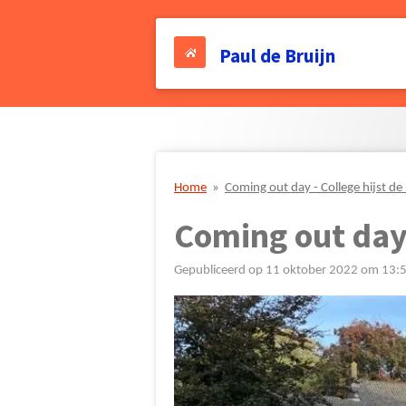
Ga
direct
Paul de Bruijn
naar
de
hoofdinhoud
Home
»
Coming out day - College hijst d
Coming out day 
Gepubliceerd op 11 oktober 2022 om 13: