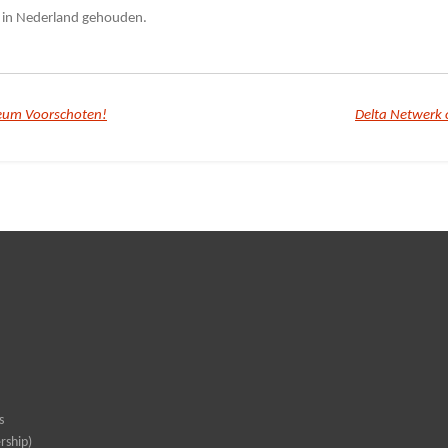
 in Nederland gehouden.
seum Voorschoten!
Delta Netwerk 
s
rship)