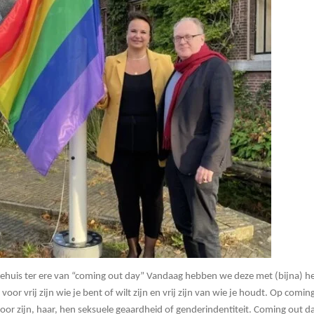
huis ter ere van “coming out day” Vandaag hebben we deze met (bijna) het
 voor vrij zijn wie je bent of wilt zijn en vrij zijn van wie je houdt. Op co
r zijn, haar, hen seksuele geaardheid of genderindentiteit. Coming out da