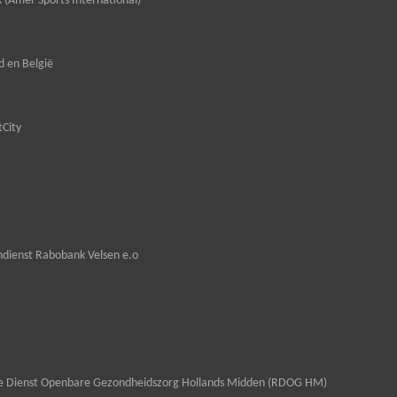
 (Amer Sports International)
 en België
tCity
dienst Rabobank Velsen e.o
le Dienst Openbare Gezondheidszorg Hollands Midden (RDOG HM)