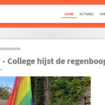
HOME
ACTUEEL
OV
e regenboogvlag
- College hijst de regenboo
59