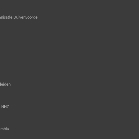
nisatie Duivenvoorde
leiden
C NHZ
ambia