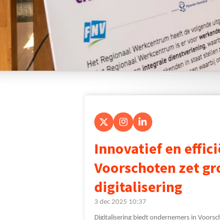
X
I
L
n
i
Innovatief en effici
s
n
t
k
a
e
Voorschoten zet gro
g
d
r
I
digitalisering
a
n
m
3 dec 2025
10:37
Digitalisering biedt ondernemers in Voors