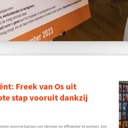
ënt: Freek van Os uit
te stap vooruit dankzij
choten enorme kansen om slimmer en efficiënter te werken. Een