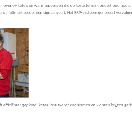
gen over cv-ketels en warmtepompen die op korte termijn onderhoud nodi
zij InSmart eerder een signaal geeft. Het ERP-systeem genereert vervolg
efficiënter gepland, keteluitval wordt voorkomen en klanten krijgen gerich