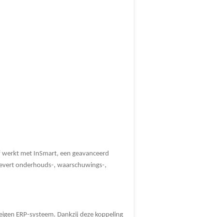
ijf werkt met InSmart, een geavanceerd
 levert onderhouds-, waarschuwings-,
 eigen ERP-systeem. Dankzij deze koppeling