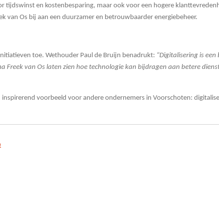
 voor tijdswinst en kostenbesparing, maar ook voor een hogere klanttevrede
reek van Os bij aan een duurzamer en betrouwbaarder energiebeheer.
initiatieven toe. Wethouder Paul de Bruijn benadrukt:
“Digitalisering is ee
Freek van Os laten zien hoe technologie kan bijdragen aan betere diens
 inspirerend voorbeeld voor andere ondernemers in Voorschoten: digitalise
n