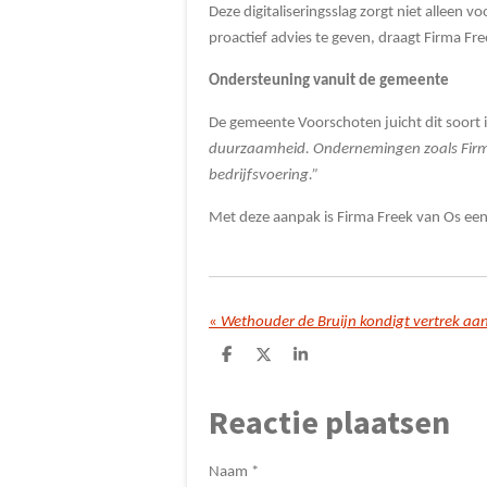
Deze digitaliseringsslag zorgt niet alleen
proactief advies te geven, draagt Firma F
Ondersteuning vanuit de gemeente
De gemeente Voorschoten juicht dit soort 
duurzaamheid. Ondernemingen zoals Firma 
bedrijfsvoering.”
Met deze aanpak is Firma Freek van Os een
«
Wethouder de Bruijn kondigt vertrek aa
D
D
S
e
e
h
l
e
a
Reactie plaatsen
e
l
r
n
e
Naam *