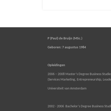
P (Paul) de Bruijn (MSc.)
Geboren: 7 augustus 1984
Opleidingen
2006 – 2008 Master’s Degree Business Studie
(Services Marketing, Entrepreneurship, Leade
Universiteit van Amsterdam
2002 - 2006 Bachelor’s Degree Business Stud