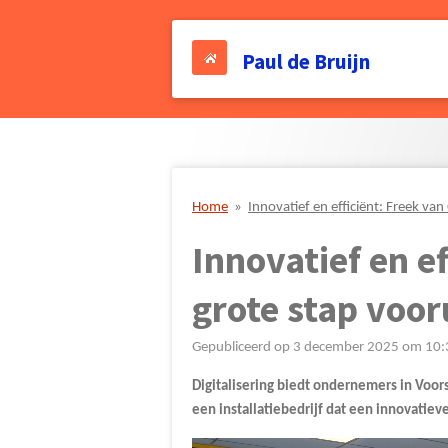
Ga
direct
Paul de Bruijn
naar
de
hoofdinhoud
Home
»
Innovatief en efficiënt: Freek van
Innovatief en e
grote stap vooru
Gepubliceerd op 3 december 2025 om 10:
Digitalisering biedt ondernemers in Voor
een installatiebedrijf dat een innovatiev