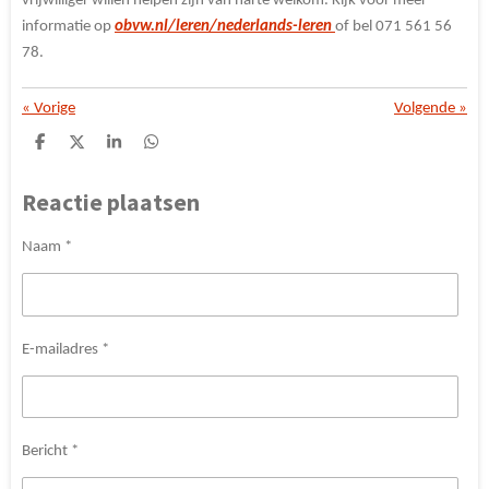
vrijwilliger willen helpen zijn van harte welkom. Kijk voor meer
informatie op
obvw.nl/leren/nederlands-leren
of bel 071 561 56
78.
«
Vorige
Volgende
»
D
D
S
D
e
e
h
e
l
e
a
l
Reactie plaatsen
e
l
r
e
n
e
n
Naam *
E-mailadres *
Bericht *