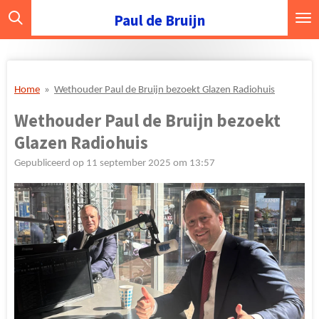
Ga
Paul de Bruijn
direct
naar
de
hoofdinhoud
Home
»
Wethouder Paul de Bruijn bezoekt Glazen Radiohuis
Wethouder Paul de Bruijn bezoekt
Glazen Radiohuis
Gepubliceerd op 11 september 2025 om 13:57