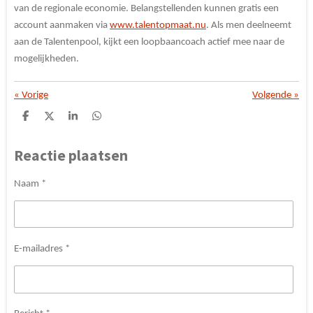
van de regionale economie. Belangstellenden kunnen gratis een
account aanmaken via
www.talentopmaat.nu
. Als men deelneemt
aan de Talentenpool, kijkt een loopbaancoach actief mee naar de
mogelijkheden.
«
Vorige
Volgende
»
D
D
S
D
e
e
h
e
l
e
a
l
Reactie plaatsen
e
l
r
e
n
e
n
Naam *
E-mailadres *