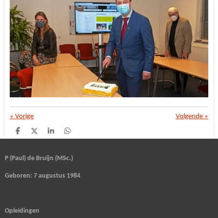
«
Vorige
Volgende
»
D
D
S
D
e
e
h
e
l
e
a
l
e
l
r
e
P (Paul) de Bruijn (MSc.)
n
e
n
Geboren: 7 augustus 1984
Opleidingen