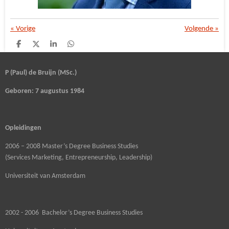
«
Vorige
Volgende
»
D
D
S
D
e
e
h
e
l
e
a
l
e
l
r
e
P (Paul) de Bruijn (MSc.)
n
e
n
Geboren: 7 augustus 1984
Opleidingen
2006 – 2008 Master’s Degree Business Studies
(Services Marketing, Entrepreneurship, Leadership)
Universiteit van Amsterdam
2002 - 2006 Bachelor’s Degree Business Studies