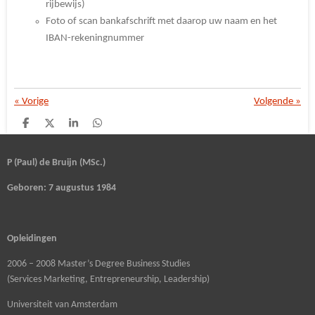
rijbewijs)
Foto of scan bankafschrift met daarop uw naam en het
IBAN-rekeningnummer
«
Vorige
Volgende
»
D
D
S
D
e
e
h
e
l
e
a
l
e
l
r
e
P (Paul) de Bruijn (MSc.)
n
e
n
Geboren: 7 augustus 1984
Opleidingen
2006 – 2008 Master’s Degree Business Studies
(Services Marketing, Entrepreneurship, Leadership)
Universiteit van Amsterdam