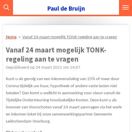
Ga
Paul de Bruijn
direct
naar
de
hoofdinhoud
Home
»
Vanaf 24 maart mogelijk TONK-regeling aan te vragen
Vanaf 24 maart mogelijk TONK-
regeling aan te vragen
Gepubliceerd op 24 maart 2021 om 14:07
Kunt u als gevolg van een inkomensdaling van 25% of meer door
Corona tijdelijk uw huur, hypotheek of andere vaste lasten niet
betalen? Dan komt u wellicht in aanmerking voor steun vanuit de
Tijdelijke Ondersteuning Noodzakelijke Kosten. Deze kunt u als
inwoner van Voorschoten vanaf 24 maart aanvragen via het werk-
en inkomen loket bij onze samenwerkingspartner Gemeente
Leidschendam-Voorburg.