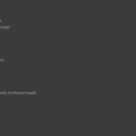
s
rship)
ies
omie en Maatschappij