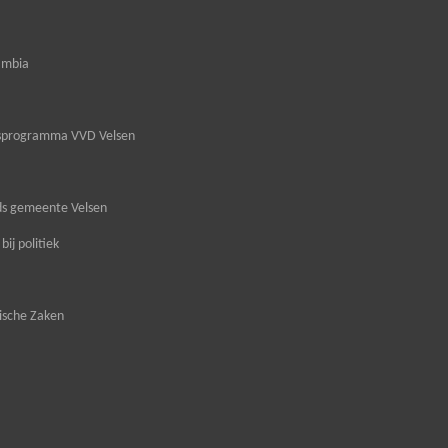
ambia
ngsprogramma VVD Velsen
nds gemeente Velsen
ij politiek
ische Zaken