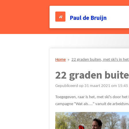
Ga
direct
Paul de Bruijn
naar
de
hoofdinhoud
Home
»
22 graden buiten, met ski's in h
22 graden buite
Gepubliceerd op 31 maart 2021 om 15:45
Toegegeven, raar is het, met ski's door he
campagne "Wat als...." vanuit de arbeidsm