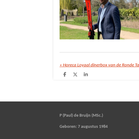
«
Horeca Loyaal dinerbox van de Ronde Ta
D
D
S
e
e
h
l
e
a
e
l
r
n
e
P (Paul) de Bruijn (MSc.)
Geboren: 7 augustus 1984