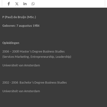
D
D
S
D
e
e
h
e
l
e
a
l
e
l
r
e
P (Paul) de Bruijn (MSc.)
n
e
n
Geboren: 7 augustus 1984
Opleidingen
2006 – 2008 Master’s Degree Business Studies
(Services Marketing, Entrepreneurship, Leadership)
Universiteit van Amsterdam
2002 - 2006 Bachelor’s Degree Business Studies
Universiteit van Amsterdam