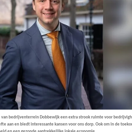
van bedrijventerrein Dobbewijk een extra strook ruimte voor bedrijvigh
fte aan en biedt interessante kansen voor ons dorp. Ook om in de toekom
id en een gezonde aantrekkelijke lokale economie.