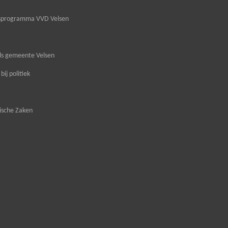
ngsprogramma VVD Velsen
nds gemeente Velsen
ij politiek
ische Zaken