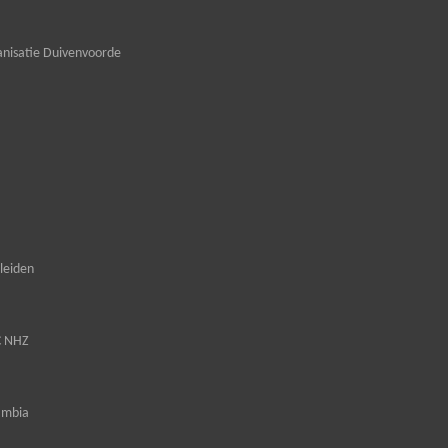
nisatie Duivenvoorde
leiden
C NHZ
ambia