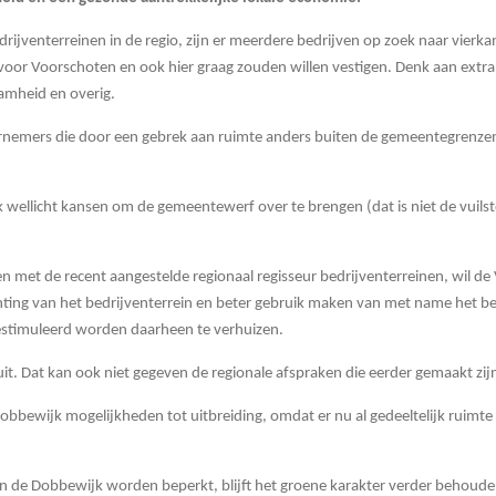
rijventerreinen in de regio, zijn er meerdere bedrijven op zoek naar vierkan
or Voorschoten en ook hier graag zouden willen vestigen. Denk aan extra 
aamheid en overig.
rnemers die door een gebrek aan ruimte anders buiten de gemeentegrenzen
 wellicht kansen om de gemeentewerf over te brengen (dat is niet de vuils
men met de recent aangestelde regionaal regisseur bedrijventerreinen, wil 
ichting van het bedrijventerrein en beter gebruik maken van met name het
gestimuleerd worden daarheen te verhuizen.
t. Dat kan ook niet gegeven de regionale afspraken die eerder gemaakt zij
obbewijk mogelijkheden tot uitbreiding, omdat er nu al gedeeltelijk ruimte 
in de Dobbewijk worden beperkt, blijft het groene karakter verder behoud