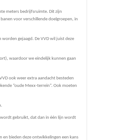
te meters bedrijfsruimte. Dit zijn
banen voor verschillende doelgroepen, in
 worden gejaagd. De VVD wil juist deze
tort), waardoor we eindelijk kunnen gaan
de VVD ook weer extra aandacht besteden
 bekende “oude Mexx-terrein”. Ook moeten
n.
wordt gebruikt, dat dan in één lijn wordt
en en bieden deze ontwikkelingen een kans