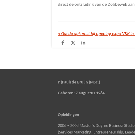
direct de ontsluiting van de Dobbewijk aan
«
Goede opkomst bij opening expo VKK in
D
D
S
e
e
h
l
e
a
e
l
r
n
e
P (Paul) de Bruijn (MSc.)
Geboren: 7 augustus 1984
Opleidingen
2006 – 2008 Master’s Degree Business Studie
(Services Marketing, Entrepreneurship, Leade