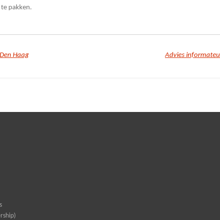
 te pakken.
 Den Haag
Advies informateu
s
rship)