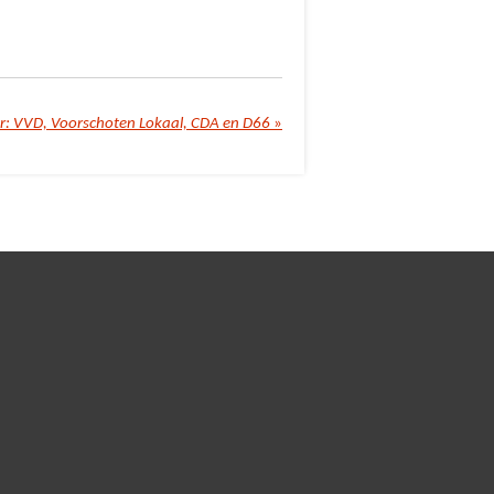
r: VVD, Voorschoten Lokaal, CDA en D66
»